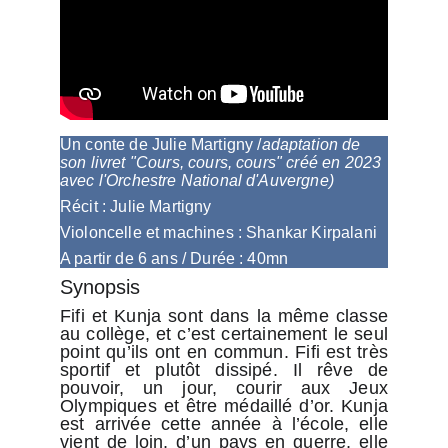
Un conte de Julie Martigny 
/
adaptation de 
son livret "Cours, cours, cours" créé en 2023 
avec l'Orchestre National d'Auvergne)
Récit :
 Julie Martigny
Violoncelle et machines :
 Shankar Kirpalani
A partir de 6 ans / Durée : 40mn
Synopsis
Fifi et Kunja sont dans la même classe
au collège, et c’est certainement le seul
point qu’ils ont en commun. Fifi est très
sportif et plutôt dissipé. Il rêve de
pouvoir, un jour, courir aux Jeux
Olympiques et être médaillé d’or. Kunja
est arrivée cette année à l’école, elle
vient de loin, d’un pays en guerre, elle