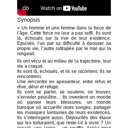
Synopsis
« Un homme et une femme dans la force de
l’âge. Cette force ne leur a pas suffi. Ils sont
là, échoués sur la rive de leur existence.
Epuisés, l’un par sa difficulté à épouser sa
propre vie, l’autre rattrapée par le mal qui la
rongeait.
Ils ont vécu et au milieu de la trajectoire, leur
vie a craqué.
Ils sont là, échoués, et ils se racontent. Ils se
rencontrent.
Une rencontre en apesanteur, entre refus et
rêve, désir et refuge.
Ils vont se parler, se soutenir, se trouver,
s’envoler peut-être… Ils inventent un monde
où panser leurs blessures, un monde
baroque où accueillir leurs songes, partager
les musiques lointaines de leurs existences.
Ils s’interrogent aussi. Dépouillés des étaux
qui les torturaient, que reste-t-il à vivre ?
Un
regard, une larme
… un souffle. Assez pour