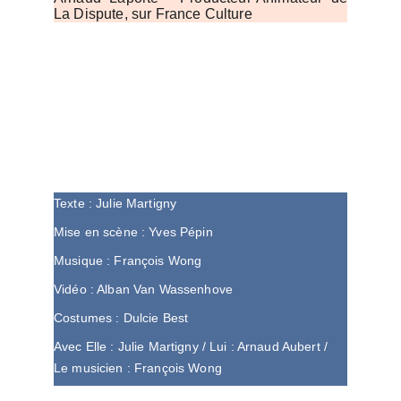
La Dispute, sur France Culture
Texte : 
Julie Martigny
Mise en scène : 
Yves Pépin
Musique : 
François Wong
Vidéo :
 Alban Van Wassenhove
Costumes :
 Dulcie Best
Avec 
Elle : Julie Martigny / Lui : Arnaud Aubert / 
Le musicien : François Wong